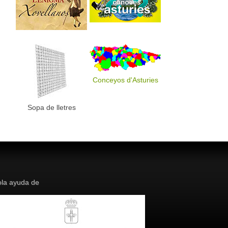
Conceyos d'Asturies
Sopa de lletres
la ayuda de