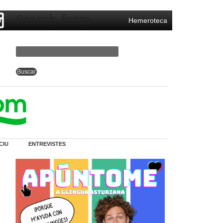
Search form
Hemeroteca
CIU
ENTREVISTES