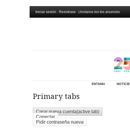
Iniciar sesión
|
Rexistrase
|
Unvíanos les tos anuncies
ENTAMU
NOTICIE
Primary tabs
Crear nueva cuenta
(active tab)
Conectar
Pidir contraseña nueva