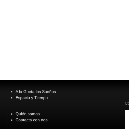
A la Gueta los Sueños
Espaciu y Tiempu
Co
Quién somos
Contacta con nos