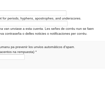
pt for periods, hyphens, apostrophes, and underscores.
ema van unviase a esta cuenta. Les señes de corréu nun se faen
va contraseña o delles noticies o notificaciones per corréu.
 humanu pa prevenir los unvios automáticos d'spam.
r acentos na rempuesta)
*