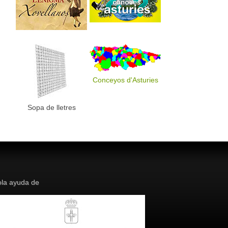
Conceyos d'Asturies
Sopa de lletres
la ayuda de