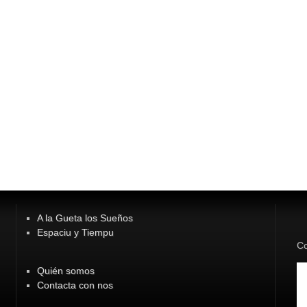
A la Gueta los Sueños
Espaciu y Tiempu
Co
Quién somos
Contacta con nos