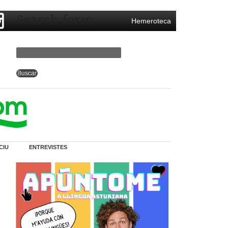
Search form
Hemeroteca
CIU
ENTREVISTES