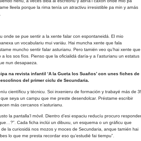
siendo neñu, a veces diba al escritoriu y abría’l caxón onde mio pá
me lleela porque la rima tenía un atractivu irresistible pa min y amás
.
iu onde se pue sentir a la xente falar con espontaneidá. El mio
 manexa un vocabulariu mui variáu. Hai muncha xente que fala
tame muncho sentir falar asturianu. Pero tamién veo qu’hai xente que
 a los sos fíos. Pienso que la oficialidá daría-y a l’asturianu un estatus
que nun desapaeza.
pa na revista infantil ‘A la Gueta los Suaños’ con unes fiches de
y escolinos del primer ciclu de Secundaria.
íu científicu y técnicu. Soi inxenieru de formación y trabayé más de 3
í que seya un campu que me preste desendolcar. Préstame escribir
paecen más cercanos n’asturianu.
sto la pantalla’l móvil. Dientro d’esi espaciu reducíu procuro responde
 que…?”. Cada ficha inclúi un dibuxu, un esquema o un gráficu que
ame de la curiosidá nos mozos y moces de Secundaria, anque tamién hai
s lo que me presta recordar eso qu’estudié fai tiempu”.