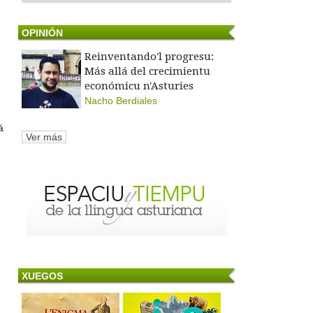
OPINIÓN
Reinventando'l progresu:
Más allá del crecimientu
económicu n'Asturies
Nacho Berdiales
á
Ver más
XUEGOS