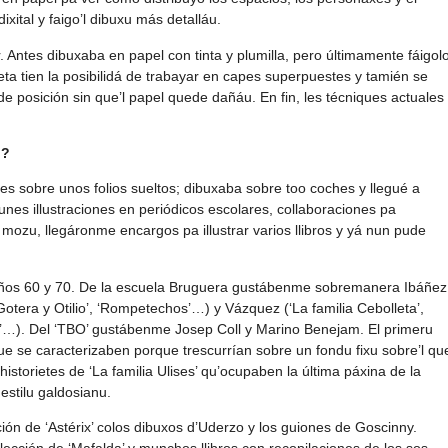
ixital y faigo’l dibuxu más detalláu.
r. Antes dibuxaba en papel con tinta y plumilla, pero últimamente fáigol
leta tien la posibilidá de trabayar en capes superpuestes y tamién se
de posición sin que’l papel quede dañáu. En fin, les técniques actuales
o?
 sobre unos folios sueltos; dibuxaba sobre too coches y llegué a
unes illustraciones en periódicos escolares, collaboraciones pa
 mozu, llegáronme encargos pa illustrar varios llibros y yá nun pude
s años 60 y 70. De la escuela Bruguera gustábenme sobremanera Ibáñez
Gotera y Otilio’, ‘Rompetechos’…) y Vázquez (‘La familia Cebolleta’,
ito’…). Del ‘TBO’ gustábenme Josep Coll y Marino Benejam. El primeru
que se caracterizaben porque trescurrían sobre un fondu fixu sobre’l qu
storietes de ‘La familia Ulises’ qu’ocupaben la última páxina de la
estilu galdosianu.
ión de ‘Astérix’ colos dibuxos d’Uderzo y los guiones de Goscinny.