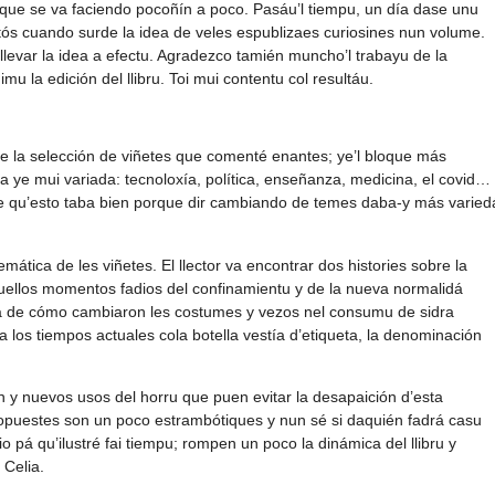
que se va faciendo pocoñín a poco. Pasáu’l tiempu, un día dase unu
ntós cuando surde la idea de veles espublizaes curiosines nun volume.
 llevar la idea a efectu. Agradezco tamién muncho’l trabayu de la
mu la edición del llibru. Toi mui contentu col resultáu.
 ye la selección de viñetes que comenté enantes; ye’l bloque más
a ye mui variada: tecnoloxía, política, enseñanza, medicina, el covid…
me qu’esto taba bien porque dir cambiando de temes daba-y más varied
tica de les viñetes. El llector va encontrar dos histories sobre la
ellos momentos fadios del confinamientu y de la nueva normalidá
fala de cómo cambiaron les costumes y vezos nel consumu de sidra
los tiempos actuales cola botella vestía d’etiqueta, la denominación
n y nuevos usos del horru que puen evitar la desapaición d’esta
ropuestes son un poco estrambótiques y nun sé si daquién fadrá casu
o pá qu’ilustré fai tiempu; rompen un poco la dinámica del llibru y
 Celia.