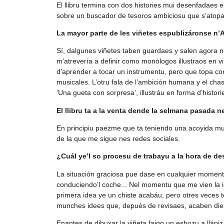
El llibru termina con dos histories mui desenfadaes 
sobre un buscador de tesoros ambiciosu que s’atopa co
La mayor parte de les viñetes espublizáronse n’A
Sí, dalgunes viñetes taben guardaes y salen agora nel
m’atrevería a definir como monólogos illustraos en viñ
d’aprender a tocar un instrumentu, pero que topa c
musicales. L’otru fala de l’ambición humana y el ch
‘Una gueta con sorpresa’, illustráu en forma d’histori
El llibru ta a la venta dende la selmana pasada ne
En principiu paezme que ta teniendo una acoyida mu
de la que me sigue nes redes sociales.
¿Cuál ye’l so procesu de trabayu a la hora de de
La situación graciosa pue dase en cualquier momentu
conduciendo’l coche... Nel momentu que me vien la i
primera idea ye un chiste acabáu, pero otres veces 
munches idees que, depués de revisaes, acaben dien
Enantes de dibuxar la viñeta faigo un esbozu a llápiz