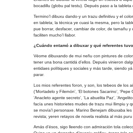
bocadillu (globu pal testu). Depués paso a la tableta d
Termino’l dibuxu dando-y un trazu definitivu y el colo
en tableta; la técnica ye cuasi la mesma, pero la tab
pue borrar, desfacer, cambiar de color, de tamañu y 
faciliten mucho’l llabor.
¿Cuándo entamó a dibuxar y qué referentes tuv
Véome dibuxando de mui neñu con pintures de colores
tener una bona cantidá d’ellos. Depués vinieron dalg
entidaes polítiques y sociales y más tarde, siendo yá
parar.
Los mios referentes foron, y son, los tebeos de lo
(‘Mortadelo y Filemón’, ‘El botones Sacarino’, ‘Pepe 
‘Anacleto agente secreto’, ‘La abuelita Paz’, ‘Angel
facía unes historietes mudes de trazu mui llimpiu y 
se movía’l personaxe. Marino Benejam dibuxaba les hi
revista; yeren retayos de novela realista al más puru 
Amás d’ésos, sigo lleendo con admiración tola colecc