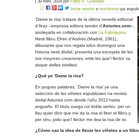
|
30 Abril, 2024
por
Pablo R. Guardado
Inicie sesión
o
rexístrese
pa espubl
‘Dame la risa’ trátase de la última novedá editorial
d’Araz –empresa editora tamién d’
Asturies.com
–,
asoleyada en collaboración con
La Fabriquina
.
Nesti llibru Efrén d’Andrés (Madrid, 1961),
dibuxante que nos regala tolos domingos una
historia nesti dixital, presenta una escoyeta de les
sos meyores creaciones, ente les que'l llector va
atopar delles inédites.
¿Qué ye ‘Dame la risa?
En poques palabres, ‘Dame la risa’ ye una
selección de les viñetes espublizaes na revista
dixital Asturies.com dende l’añu 2012 hasta
anguaño. El títulu xuega col doble sentíu: per un
llau quier dicir que me da la risa al lleer el llibru y,
per otru, pido que’l llector me dea la risa de so.
¿Cómo naz la idea de llevar les viñetes a un llibr