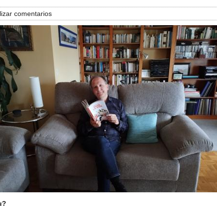
izar comentarios
u?