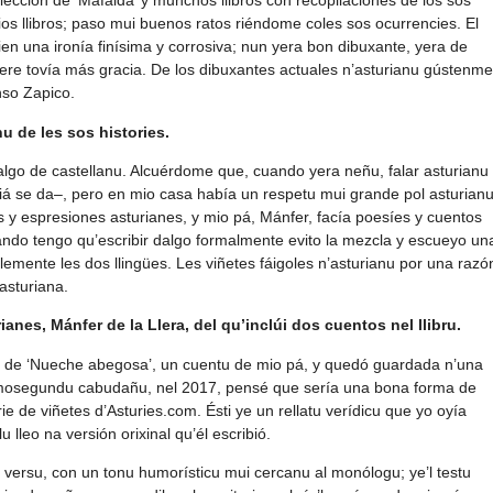
lección de ‘Mafalda’ y munchos llibros con recopilaciones de los sos
os llibros; paso mui buenos ratos riéndome coles sos ocurrencies. El
ien una ironía finísima y corrosiva; nun yera bon dibuxante, yera de
viere tovía más gracia. De los dibuxantes actuales n’asturianu gústenme
nso Zapico.
u de les sos histories.
algo de castellanu. Alcuérdome que, cuando yera neñu, falar asturianu
á se da–, pero en mio casa había un respetu mui grande pol asturianu
s y espresiones asturianes, y mio pá, Mánfer, facía poesíes y cuentos
uando tengo qu’escribir dalgo formalmente evito la mezcla y escueyo un
lemente les dos llingües. Les viñetes fáigoles n’asturianu por una razó
asturiana.
ianes, Mánfer de la Llera, del qu’inclúi dos cuentos nel llibru.
ta de ‘Nueche abegosa’, un cuentu de mio pá, y quedó guardada n’una
cimosegundu cabudañu, nel 2017, pensé que sería una bona forma de
ie de viñetes d’Asturies.com. Ésti ye un rellatu verídicu que yo oyía
lleo na versión orixinal qu’él escribió.
n versu, con un tonu humorísticu mui cercanu al monólogu; ye’l testu