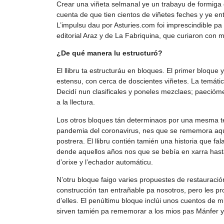
Crear una viñeta selmanal ye un trabayu de formiga 
cuenta de que tien cientos de viñetes feches y ye e
L’impulsu dau por Asturies.com foi imprescindible pa
editorial Araz y de La Fabriquina, que curiaron con mi
¿De qué manera lu estructuró?
El llibru ta estructuráu en bloques. El primer bloque
estensu, con cerca de doscientes viñetes. La temátic
Decidí nun clasificales y poneles mezclaes; paeció
a la llectura.
Los otros bloques tán determinaos por una mesma temá
pandemia del coronavirus, nes que se rememora aqu
postrera. El llibru contién tamién una historia que 
dende aquellos años nos que se bebía en xarra hasta 
d’orixe y l’echador automáticu.
N’otru bloque faigo varies propuestes de restauració
construcción tan entrañable pa nosotros, pero les p
d’elles. El penúltimu bloque inclúi unos cuentos de mi
sirven tamién pa rememorar a los mios pas Mánfer y