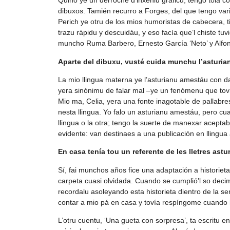
Quino ye un derroche d’inxeniu gráficu, tengo tola co
dibuxos. Tamién recurro a Forges, del que tengo vari
Perich ye otru de los mios humoristas de cabecera, t
trazu rápidu y descuidáu, y eso facía que’l chiste tu
muncho Ruma Barbero, Ernesto García ‘Neto’ y Alfo
Aparte del dibuxu, vusté cuida munchu l’asturian
La mio llingua materna ye l’asturianu amestáu con d
yera sinónimu de falar mal –ye un fenómenu que tovi
Mio ma, Celia, yera una fonte inagotable de pallabre
nesta llingua. Yo falo un asturianu amestáu, pero c
llingua o la otra; tengo la suerte de manexar aceptab
evidente: van destinaes a una publicación en llingua 
En casa tenía tou un referente de les lletres astur
Sí, fai munchos años fice una adaptación a historie
carpeta cuasi olvidada. Cuando se cumplió’l so de
recordalu asoleyando esta historieta dientro de la ser
contar a mio pá en casa y tovía respíngome cuando lu 
L’otru cuentu, ‘Una gueta con sorpresa’, ta escritu e