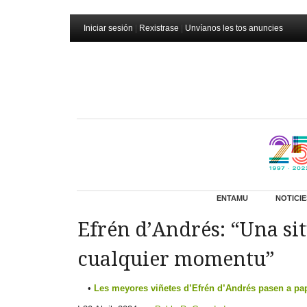
Iniciar sesión
|
Rexistrase
|
Unvíanos les tos anuncies
ENTAMU
NOTICIE
Efrén d’Andrés: “Una si
cualquier momentu”
Les meyores viñetes d’Efrén d’Andrés pasen a pap