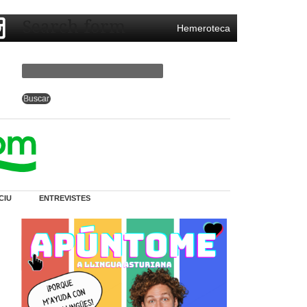
Search form
Hemeroteca
CIU
ENTREVISTES