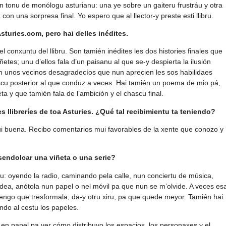
en tonu de monólogu asturianu: una ye sobre un gaiteru frustráu y otra
n una sorpresa final. Yo espero que al llector-y preste esti llibru.
sturies.com, pero hai delles inédites.
 conxuntu del llibru. Son tamién inédites les dos histories finales que
etes; unu d’ellos fala d’un paisanu al que se-y despierta la ilusión
on unos vecinos desagradecíos que nun aprecien les sos habilidaes
ascu posterior al que conduz a veces. Hai tamién un poema de mio pá,
eta y que tamién fala de l’ambición y el chascu final.
s llibreríes de toa Asturies. ¿Qué tal recibimientu ta teniendo?
i buena. Recibo comentarios mui favorables de la xente que conozo y
sendolcar una viñeta o una serie?
: oyendo la radio, caminando pela calle, nun conciertu de música,
dea, anótola nun papel o nel móvil pa que nun se m’olvide. A veces es
tengo que tresformala, da-y otru xiru, pa que quede meyor. Tamién hai
do al cestu los papeles.
 en papel pa ver cómo distribuyo los espacios, los personaxes y el