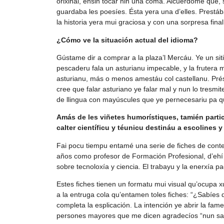
orixinal, ensin tocar nin una coma. Alcuérdome que, 
guardaba les poesíes. Ésta yera una d’elles. Prestába
la historia yera mui graciosa y con una sorpresa final
¿Cómo ve la situación actual del idioma?
Gústame dir a comprar a la plaza’l Mercáu. Ye un sit
pescaderu fala un asturianu impecable, y la frutera
asturianu, más o menos amestáu col castellanu. Prés
cree que falar asturiano ye falar mal y nun lo tresmite
de llingua con mayúscules que ye pernecesariu pa 
Amás de les viñetes humorístiques, tamién partici
calter científicu y téunicu destináu a escolines 
Fai pocu tiempu entamé una serie de fiches de conten
años como profesor de Formación Profesional, d’eh
sobre tecnoloxía y ciencia. El trabayu y la enerxía 
Estes fiches tienen un formatu mui visual qu’ocupa xu
a la entruga cola qu’entamen toles fiches: “¿Sabíes
completa la esplicación. La intención ye abrir la f
persones mayores que me dicen agradecíos “nun sabe