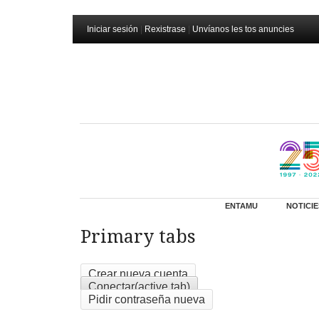
Iniciar sesión
|
Rexistrase
|
Unvíanos les tos anuncies
ENTAMU
NOTICIE
Primary tabs
Crear nueva cuenta
Conectar
(active tab)
Pidir contraseña nueva