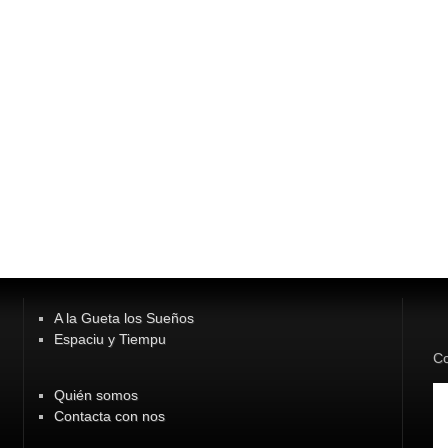
A la Gueta los Sueños
Espaciu y Tiempu
Co
Quién somos
Contacta con nos