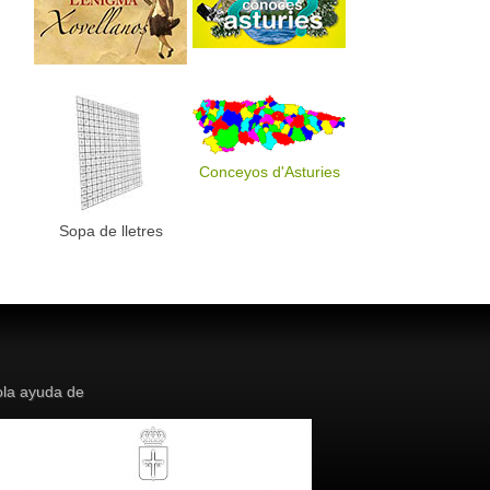
Conceyos d'Asturies
Sopa de lletres
la ayuda de