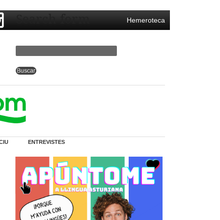
Search form
Hemeroteca
CIU
ENTREVISTES