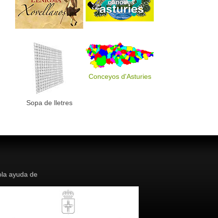
Conceyos d'Asturies
Sopa de lletres
la ayuda de