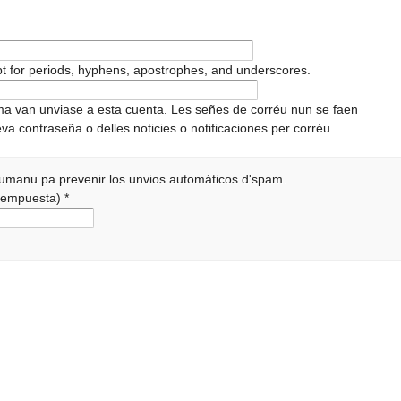
pt for periods, hyphens, apostrophes, and underscores.
ema van unviase a esta cuenta. Les señes de corréu nun se faen
va contraseña o delles noticies o notificaciones per corréu.
 humanu pa prevenir los unvios automáticos d'spam.
a rempuesta)
*