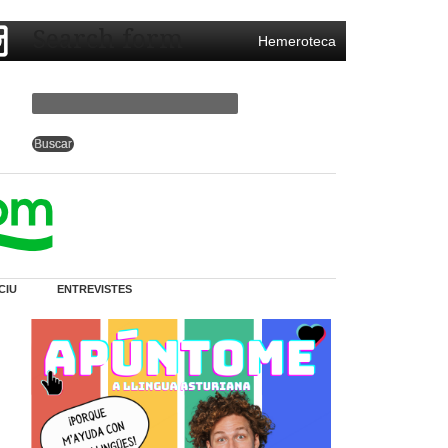
Search form
Hemeroteca
CIU
ENTREVISTES