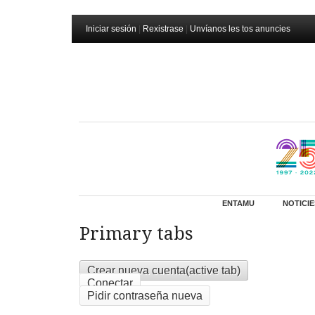
Iniciar sesión
|
Rexistrase
|
Unvíanos les tos anuncies
ENTAMU
NOTICIE
Primary tabs
Crear nueva cuenta
(active tab)
Conectar
Pidir contraseña nueva