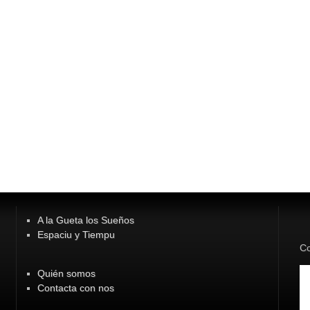
A la Gueta los Sueños
Espaciu y Tiempu
Co
Quién somos
Contacta con nos