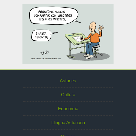
Asturies
Cultura
Economía
Llingua Asturiana