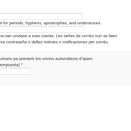
pt for periods, hyphens, apostrophes, and underscores.
ema van unviase a esta cuenta. Les señes de corréu nun se faen
va contraseña o delles noticies o notificaciones per corréu.
 humanu pa prevenir los unvios automáticos d'spam.
a rempuesta)
*