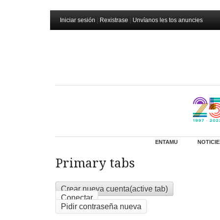
Iniciar sesión
|
Rexistrase
|
Unvíanos les tos anuncies
ENTAMU
NOTICIE
Primary tabs
Crear nueva cuenta
(active tab)
Conectar
Pidir contraseña nueva