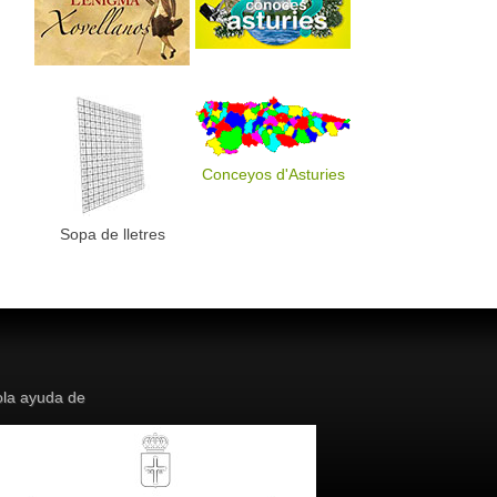
Conceyos d'Asturies
Sopa de lletres
la ayuda de