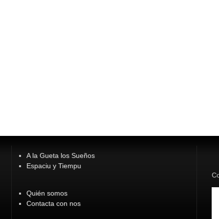
A la Gueta los Sueños
Espaciu y Tiempu
Co
Quién somos
Contacta con nos