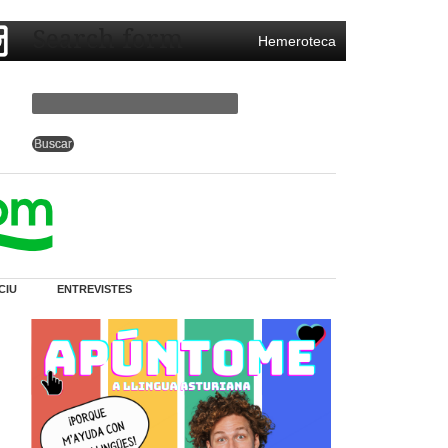
Search form
Hemeroteca
CIU
ENTREVISTES