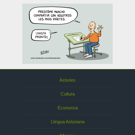
Asturies
Cultura
Economía
Llingua Asturiana