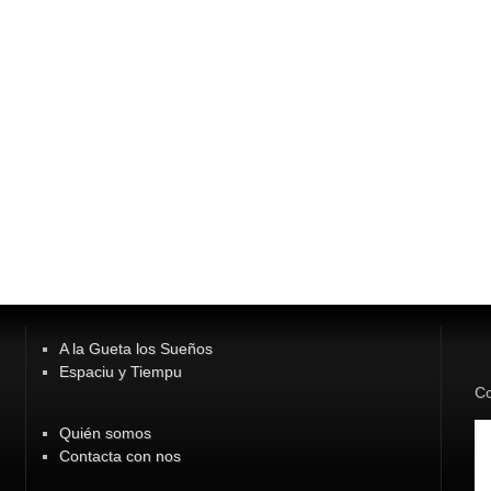
A la Gueta los Sueños
Espaciu y Tiempu
Co
Quién somos
Contacta con nos