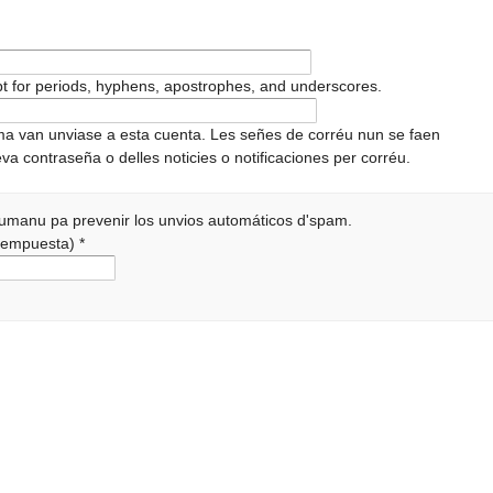
pt for periods, hyphens, apostrophes, and underscores.
ema van unviase a esta cuenta. Les señes de corréu nun se faen
va contraseña o delles noticies o notificaciones per corréu.
 humanu pa prevenir los unvios automáticos d'spam.
a rempuesta)
*