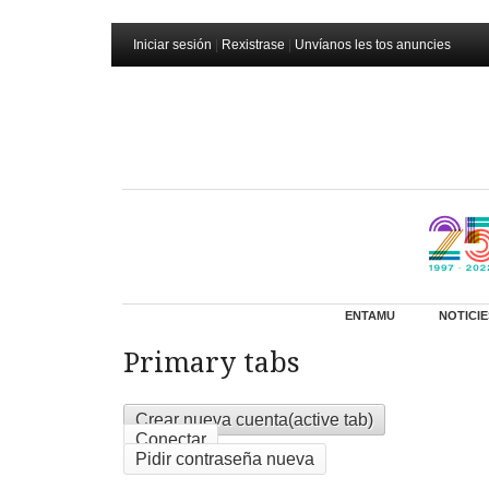
Iniciar sesión
|
Rexistrase
|
Unvíanos les tos anuncies
ENTAMU
NOTICIE
Primary tabs
Crear nueva cuenta
(active tab)
Conectar
Pidir contraseña nueva