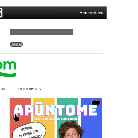
Search form
Hemeroteca
CIU
ENTREVISTES