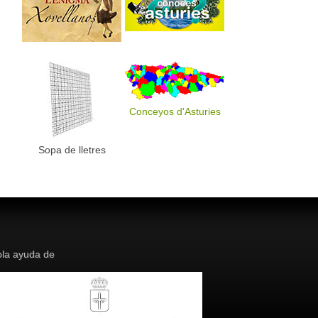
Conceyos d'Asturies
Sopa de lletres
la ayuda de