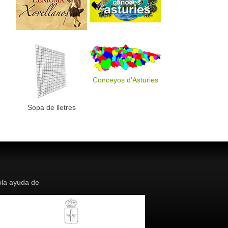
Conceyos d'Asturies
Sopa de lletres
la ayuda de