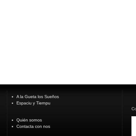
A la Gueta los Sueños
Espaciu y Tiempu
Co
Quién somos
Contacta con nos