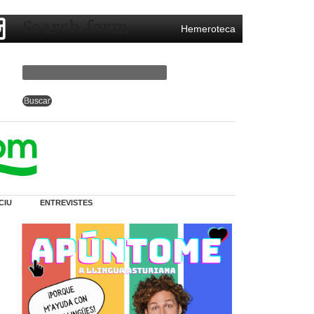
Search form
Hemeroteca
CIU
ENTREVISTES