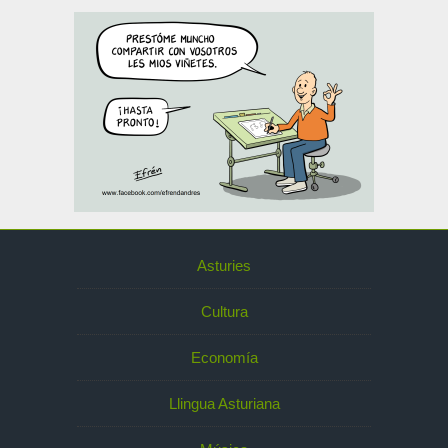
Asturies
Cultura
Economía
Llingua Asturiana