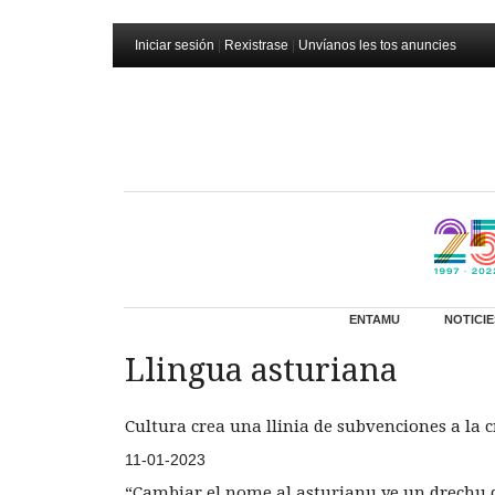
Iniciar sesión
|
Rexistrase
|
Unvíanos les tos anuncies
ENTAMU
NOTICIE
Llingua asturiana
Cultura crea una llinia de subvenciones a la cr
11-01-2023
“Cambiar el nome al asturianu ye un drechu q