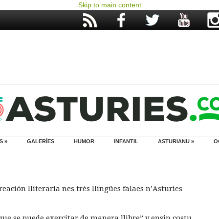
Skip to main content
S »
GALERÍES
HUMOR
INFANTIL
ASTURIANU »
O
eación lliteraria nes trés llingües falaes n’Asturies
ue se puede exercitar de manera llibre” y ensin costu,