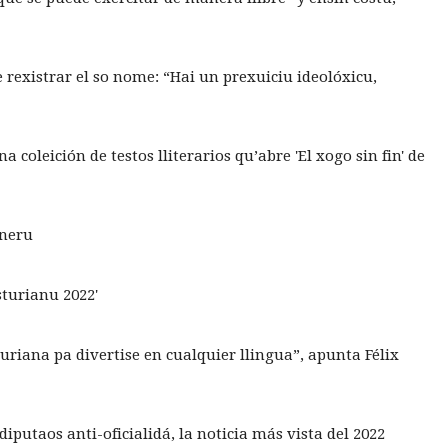
e rexistrar el so nome: “Hai un prexuiciu ideolóxicu,
 coleición de testos lliterarios qu’abre 'El xogo sin fin' de
ineru
sturianu 2022'
uriana pa divertise en cualquier llingua”, apunta Félix
putaos anti-oficialidá, la noticia más vista del 2022