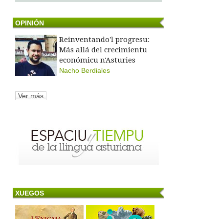
OPINIÓN
Reinventando'l progresu:
Más allá del crecimientu
económicu n'Asturies
Nacho Berdiales
Ver más
XUEGOS