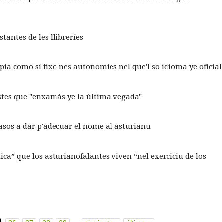
stantes de les llibreríes
pia como sí fixo nes autonomíes nel que'l so idioma ye oficial
iestes que "enxamás ye la última vegada"
 pasos a dar p'adecuar el nome al asturianu
ca” que los asturianofalantes viven “nel exerciciu de los