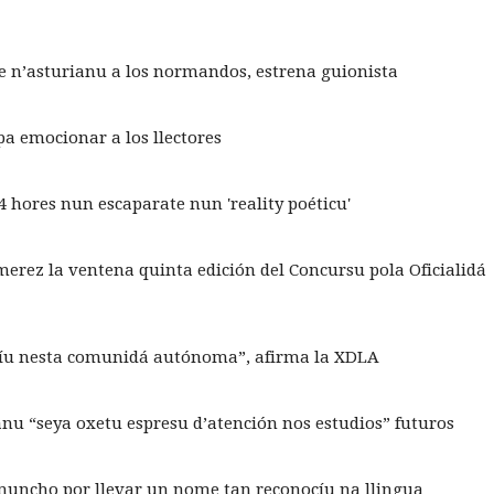
be n’asturianu a los normandos, estrena guionista
pa emocionar a los llectores
4 hores nun escaparate nun 'reality poéticu'
rez la ventena quinta edición del Concursu pola Oficialidá
ocíu nesta comunidá autónoma”, afirma la XDLA
ianu “seya oxetu espresu d’atención nos estudios” futuros
muncho por llevar un nome tan reconocíu na llingua