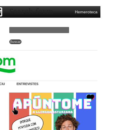
Search form
Hemeroteca
CIU
ENTREVISTES