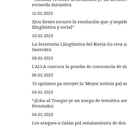
recuerda Iniciativa
11-01-2023
Xicu Ilesies recurre la resolución que-y impid
llingüísticu y social”
10-01-2023
La Secretaría Llingüística del Navia-Eo crea una
Saavedra
09-01-2023
L'ALLA convoca la prueba de conocencia de x
05-01-2023
33 opciones pa escoyer la 'Meyor noticia pal a
04-01-2023
“¡Echa al Trasgu! ye un xuegu de temática ast
Fernández
04-01-2023
Los ataques a Galán pol señalamientu de dos di