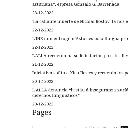
asturiana”, espresa Gonzalo G. Barreñada
23-12-2022
'La cafiante muerte de Nicolai Bostov' ta nos e
22-12-2022
L’INE nun entrugó n’Asturies pola llingua pro
22-12-2022
L'ALLA recuerda na so felicitación pa estes f
21-12-2022
Iniciativa sofita a Xicu Ilesies y recuerda los
20-12-2022
L’ALLA denuncia “l’estáu d’inseguranza xurídi
derechos llingüísticos”
20-12-2022
Pages