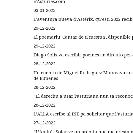
n'Asturies.com
03-01-2023
L’aventura nueva d’Astérix, qu’esti 2022 reci
29-12-2022
El poemariu 'Cantar de ti mesma', disponible 
29-12-2022
Diego Solís va escribir poemes en direuto per 
28-12-2022
Un cuentu de Miguel Rodríguez Monteavaro me
de Bimenes
28-12-2022
“El derechu a usar l'asturianu nun ta recon
28-12-2022
L’ALLA escribe al INE pa solicitar que l’astur
27-12-2022
“L’Andrés Solar ye un premiu que me presta 