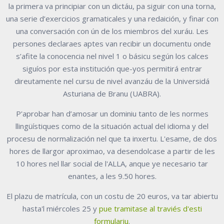
la primera va principiar con un dictáu, pa siguir con una torna,
una serie d’exercicios gramaticales y una redaición, y finar con
una conversación con ún de los miembros del xuráu. Les
persones declaraes aptes van recibir un documentu onde
s’afite la conocencia nel nivel 1 o básicu según los calces
siguíos por esta institución que-yos permitirá
entrar
direutamente nel cursu de nivel avanzáu de la Universidá
Asturiana de Branu (UABRA).
P'aprobar han d’amosar un dominiu tanto de les normes
llingüístiques como de la situación actual del idioma y del
procesu de normalización nel que ta inxertu. L'esame, de dos
hores de llargor aproximao, va desendolcase a partir de les
10 hores nel llar social de l'ALLA, anque ye necesario tar
enantes, a les 9.50 hores.
El plazu de matrícula, con un costu de 20 euros, va tar abiertu
hasta'l miércoles 25 y
pue tramitase al traviés d'esti
formulariu
.