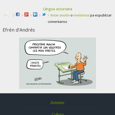
Llingua asturiana
Inicie sesión
o
rexístrese
pa espublizar
comentarios
Efrén d'Andrés
Asturies
Cultura