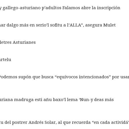
y gallego-asturiano p’adultos Falamos abre la inscripción
mar dalgo más en serio’l sofitu a l’ALLA”, asegura Mulet
Lletres Asturianes
artelu
 Podemos supón que busca “equívocos intencionados” por usa
uriana madruga esti añu baxo’l lema ‘Nun-y deas más
tu del postrer Andrés Solar, al que recuerda “en cada actividá