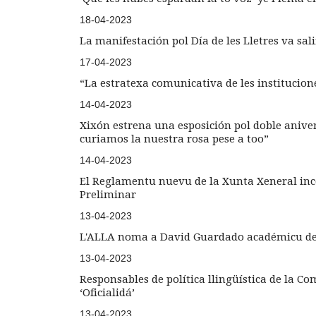
18-04-2023
La manifestación pol Día de les Lletres va sal
17-04-2023
“La estratexa comunicativa de les institucion
14-04-2023
Xixón estrena una esposición pol doble aniver
curiamos la nuestra rosa pese a too”
14-04-2023
El Reglamentu nuevu de la Xunta Xeneral inco
Preliminar
13-04-2023
L'ALLA noma a David Guardado académicu d
13-04-2023
Responsables de política llingüística de la C
‘Oficialidá’
13-04-2023