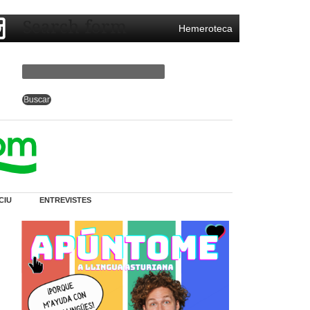
Search form
Hemeroteca
CIU
ENTREVISTES