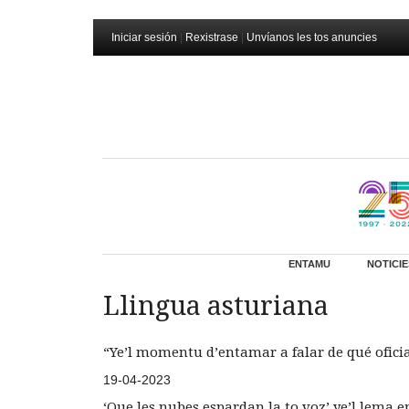
Iniciar sesión
|
Rexistrase
|
Unvíanos les tos anuncies
ENTAMU
NOTICIE
Llingua asturiana
“Ye’l momentu d’entamar a falar de qué ofici
19-04-2023
‘Que les nubes espardan la to voz’ ye’l lema 