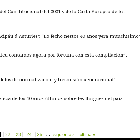
el Constitucional del 2021 y de la Carta Europea de les
incipáu d’Asturies’: “Lo fecho nestos 40 años yera munchísimo
sticu contamos agora por fortuna con esta compilación”,
Modelos de normalización y tresmisión xeneracional'
cia de los 40 años últimos sobre les llingües del país
22
23
24
25
…
siguiente ›
última »