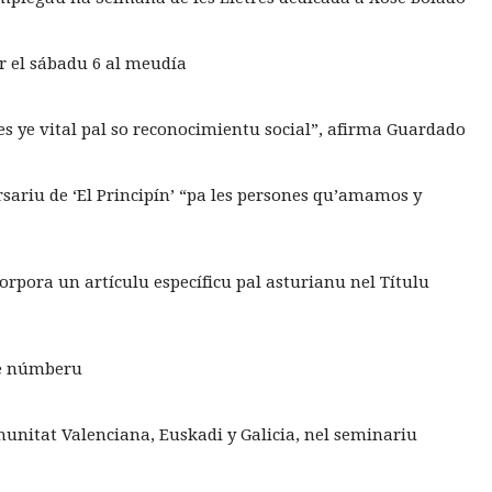
ir el sábadu 6 al meudía
es ye vital pal so reconocimientu social”, afirma Guardado
sariu de ‘El Principín’ “pa les persones qu’amamos y
rpora un artículu específicu pal asturianu nel Títulu
e númberu
omunitat Valenciana, Euskadi y Galicia, nel seminariu