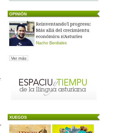
OPINIÓN
Reinventando'l progresu:
Más allá del crecimientu
económicu n'Asturies
Nacho Berdiales
Ver más
r
XUEGOS
”