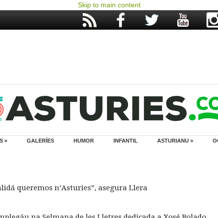
Skip to main content
S »
GALERÍES
HUMOR
INFANTIL
ASTURIANU »
O
alidá queremos n’Asturies”, asegura Llera
emplegáu na Selmana de les Lletres dedicada a Xosé Bolado