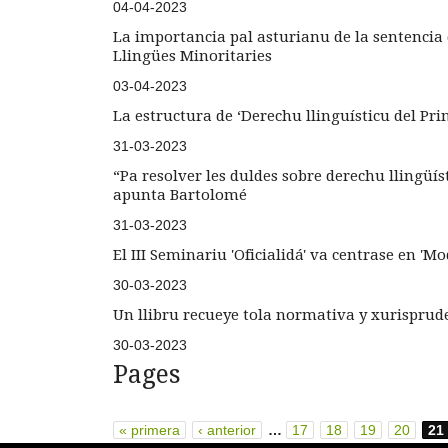
04-04-2023
La importancia pal asturianu de la sentencia d
Llingües Minoritaries
03-04-2023
La estructura de ‘Derechu llinguísticu del Pr
31-03-2023
“Pa resolver les duldes sobre derechu llingüí
apunta Bartolomé
31-03-2023
El III Seminariu 'Oficialidá' va centrase en '
30-03-2023
Un llibru recueye tola normativa y xurispruden
30-03-2023
Pages
« primera
‹ anterior
…
17
18
19
20
21