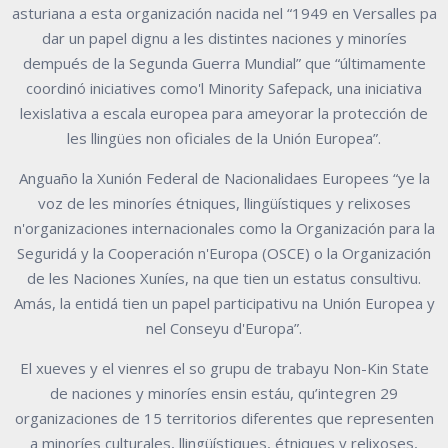
asturiana a esta organización nacida nel “1949 en Versalles pa
dar un papel dignu a les distintes naciones y minoríes
dempués de la Segunda Guerra Mundial” que “últimamente
coordinó iniciatives como'l Minority Safepack, una iniciativa
lexislativa a escala europea para ameyorar la protección de
les llingües non oficiales de la Unión Europea”.
Anguaño la Xunión Federal de Nacionalidaes Europees “ye la
voz de les minoríes étniques, llingüístiques y relixoses
n'organizaciones internacionales como la Organización para la
Seguridá y la Cooperación n'Europa (OSCE) o la Organización
de les Naciones Xuníes, na que tien un estatus consultivu.
Amás, la entidá tien un papel participativu na Unión Europea y
nel Conseyu d'Europa”.
El xueves y el vienres el so grupu de trabayu Non-Kin State
de naciones y minoríes ensin estáu, qu’integren 29
organizaciones de 15 territorios diferentes que representen
a minoríes culturales, llingüístiques, étniques y relixoses,