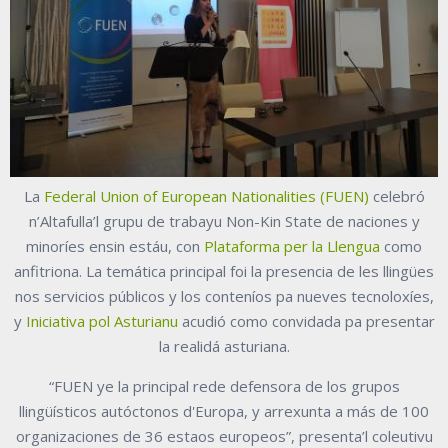
La
Federal Union of European Nationalities (FUEN)
celebró
n’Altafulla’l grupu de trabayu Non-Kin State de naciones y
minoríes ensin estáu, con
Plataforma per la Llengua
como
anfitriona. La temática principal foi la presencia de les llingües
nos servicios públicos y los conteníos pa nueves tecnoloxíes,
y
Iniciativa pol Asturianu
acudió como convidada pa presentar
la realidá asturiana.
“FUEN ye la principal rede defensora de los grupos
llingüísticos autóctonos d'Europa, y arrexunta a más de 100
organizaciones de 36 estaos europeos”, presenta’l coleutivu