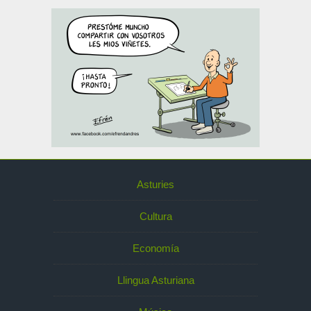
Asturies
Cultura
Economía
Llingua Asturiana