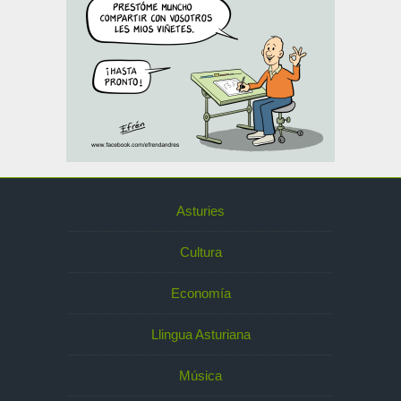
Asturies
Cultura
Economía
Llingua Asturiana
Música