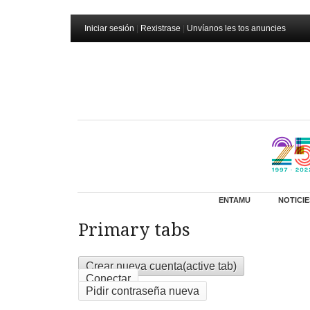
Iniciar sesión
|
Rexistrase
|
Unvíanos les tos anuncies
ENTAMU
NOTICIE
Primary tabs
Crear nueva cuenta
(active tab)
Conectar
Pidir contraseña nueva