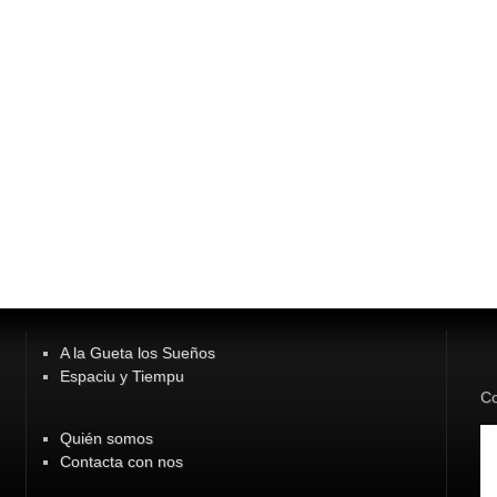
A la Gueta los Sueños
Espaciu y Tiempu
Co
Quién somos
Contacta con nos