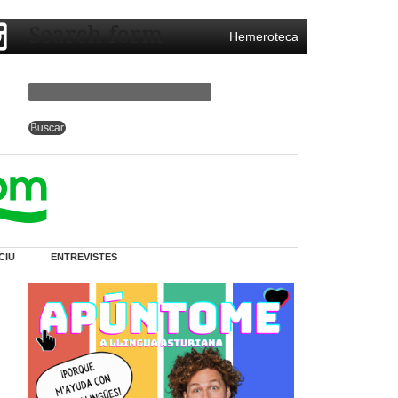
Search form
Hemeroteca
CIU
ENTREVISTES