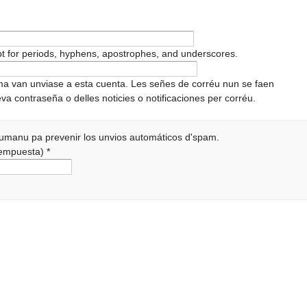
pt for periods, hyphens, apostrophes, and underscores.
ema van unviase a esta cuenta. Les señes de corréu nun se faen
va contraseña o delles noticies o notificaciones per corréu.
 humanu pa prevenir los unvios automáticos d'spam.
 rempuesta)
*