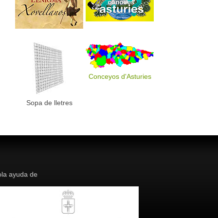
Conceyos d'Asturies
Sopa de lletres
la ayuda de