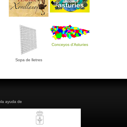
Conceyos d'Asturies
Sopa de lletres
la ayuda de