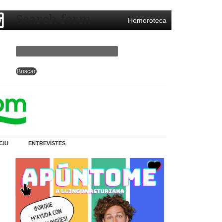
Search form
Hemeroteca
CIU
ENTREVISTES