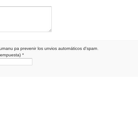
 humanu pa prevenir los unvios automáticos d'spam.
a rempuesta)
*