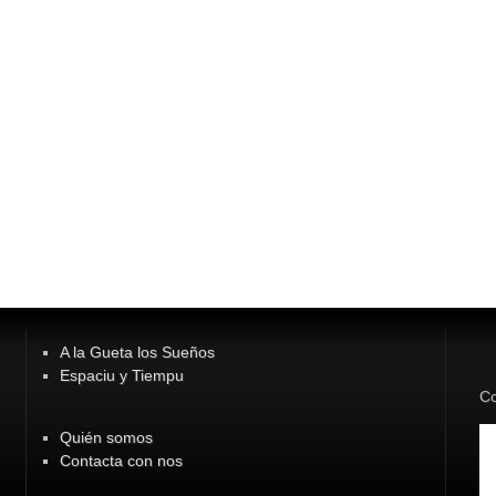
A la Gueta los Sueños
Espaciu y Tiempu
Co
Quién somos
Contacta con nos