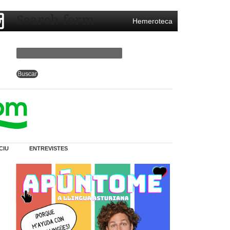
Search form
Hemeroteca
CIU
ENTREVISTES