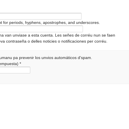
pt for periods, hyphens, apostrophes, and underscores.
ema van unviase a esta cuenta. Les señes de corréu nun se faen
va contraseña o delles noticies o notificaciones per corréu.
 humanu pa prevenir los unvios automáticos d'spam.
 rempuesta)
*