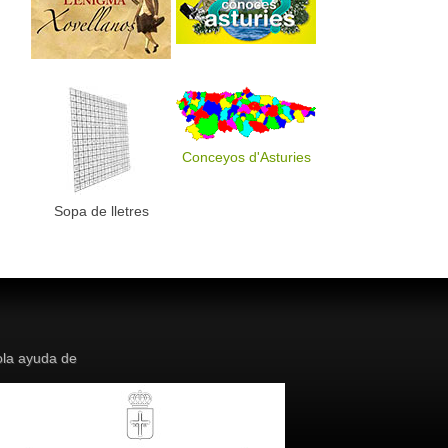
Conceyos d'Asturies
Sopa de lletres
la ayuda de