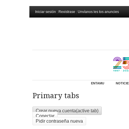
Iniciar sesión
|
Rexistrase
|
Unvíanos les tos anuncies
ENTAMU
NOTICIE
Primary tabs
Crear nueva cuenta
(active tab)
Conectar
Pidir contraseña nueva