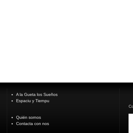
A la Gueta los Sueños
Espaciu y Tiempu
Co
Quién somos
Contacta con nos