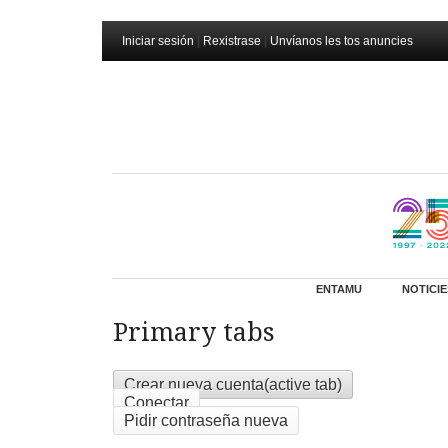
Iniciar sesión
|
Rexistrase
|
Unvíanos les tos anuncies
ENTAMU
NOTICIE
Primary tabs
Crear nueva cuenta
(active tab)
Conectar
Pidir contraseña nueva