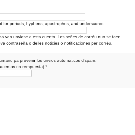
pt for periods, hyphens, apostrophes, and underscores.
ema van unviase a esta cuenta. Les señes de corréu nun se faen
va contraseña o delles noticies o notificaciones per corréu.
 humanu pa prevenir los unvios automáticos d'spam.
r acentos na rempuesta)
*