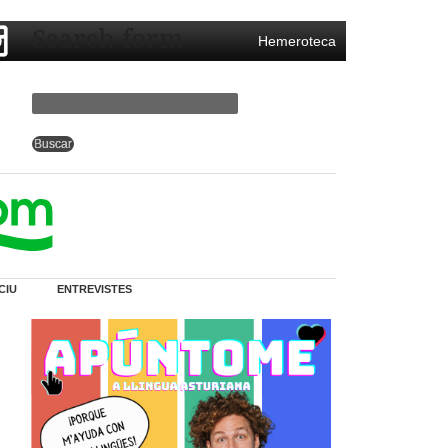
Search form
Hemeroteca
CIU
ENTREVISTES