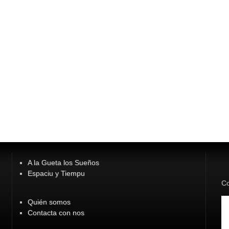
A la Gueta los Sueños
Espaciu y Tiempu
Co
Quién somos
Contacta con nos