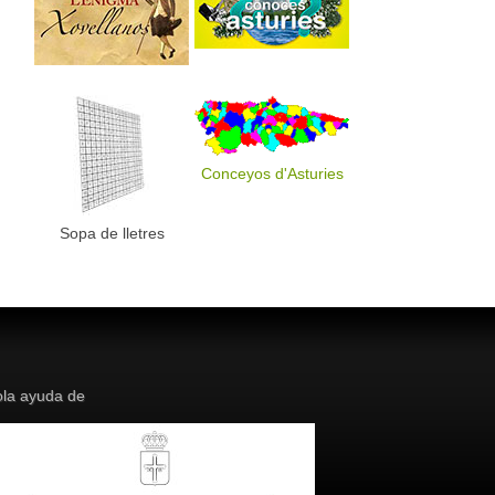
Conceyos d'Asturies
Sopa de lletres
la ayuda de