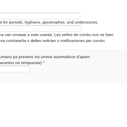
pt for periods, hyphens, apostrophes, and underscores.
ema van unviase a esta cuenta. Les señes de corréu nun se faen
va contraseña o delles noticies o notificaciones per corréu.
 humanu pa prevenir los unvios automáticos d'spam.
r acentos na rempuesta)
*