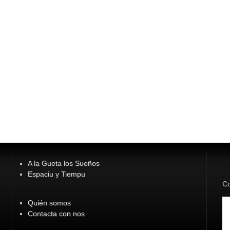
A la Gueta los Sueños
Espaciu y Tiempu
Co
Quién somos
Contacta con nos