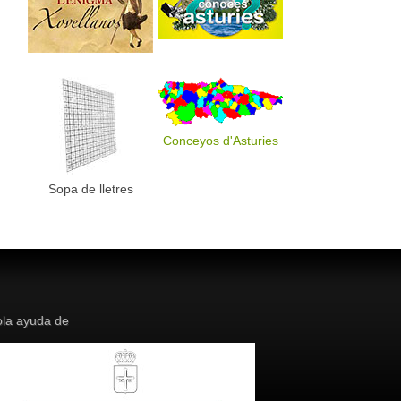
Conceyos d'Asturies
Sopa de lletres
la ayuda de