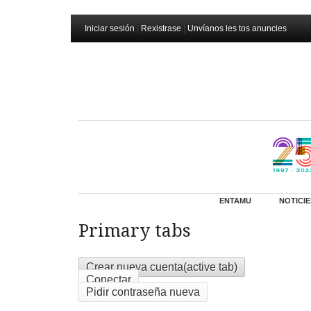
Iniciar sesión
|
Rexistrase
|
Unvíanos les tos anuncies
ENTAMU
NOTICIE
Primary tabs
Crear nueva cuenta
(active tab)
Conectar
Pidir contraseña nueva