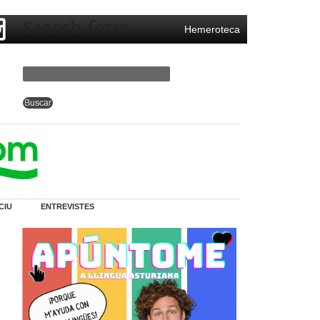
Search form
Hemeroteca
CIU
ENTREVISTES