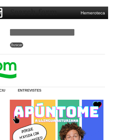
Search form
Hemeroteca
CIU
ENTREVISTES