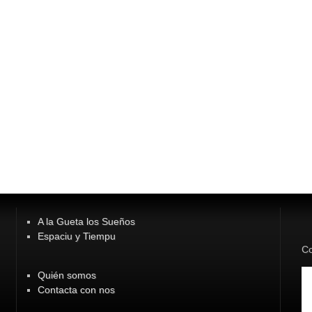
A la Gueta los Sueños
Espaciu y Tiempu
Co
Quién somos
Contacta con nos