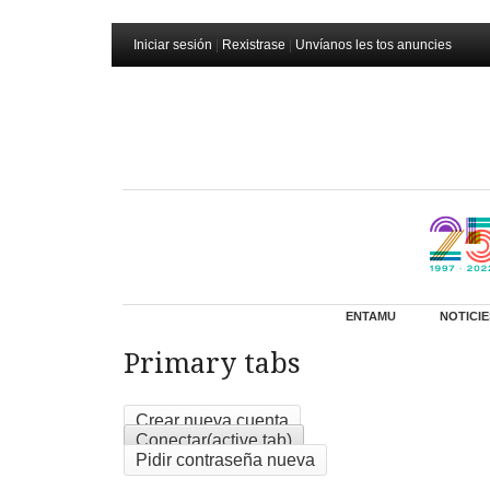
Iniciar sesión
|
Rexistrase
|
Unvíanos les tos anuncies
ENTAMU
NOTICIE
Primary tabs
Crear nueva cuenta
Conectar
(active tab)
Pidir contraseña nueva