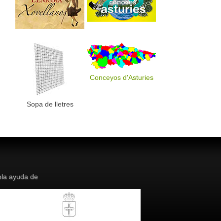
Conceyos d'Asturies
Sopa de lletres
la ayuda de