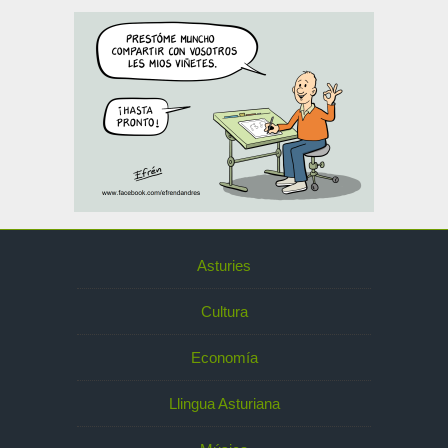
Asturies
Cultura
Economía
Llingua Asturiana