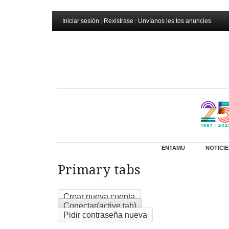
Iniciar sesión
|
Rexistrase
|
Unvíanos les tos anuncies
ENTAMU
NOTICIE
Primary tabs
Crear nueva cuenta
Conectar
(active tab)
Pidir contraseña nueva