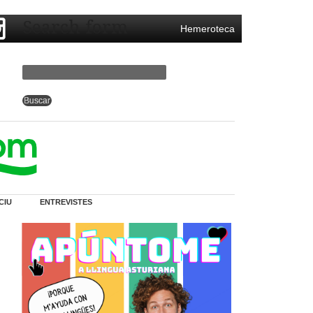
Search form
Hemeroteca
CIU
ENTREVISTES