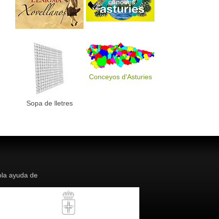
Conceyos d'Asturies
Sopa de lletres
la ayuda de