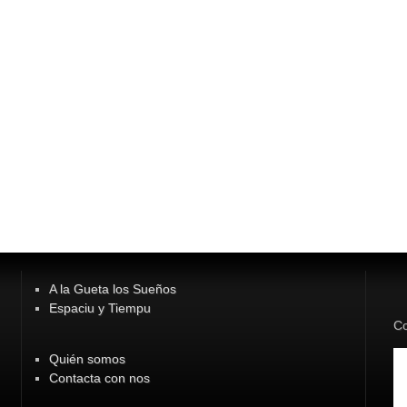
A la Gueta los Sueños
Espaciu y Tiempu
Co
Quién somos
Contacta con nos