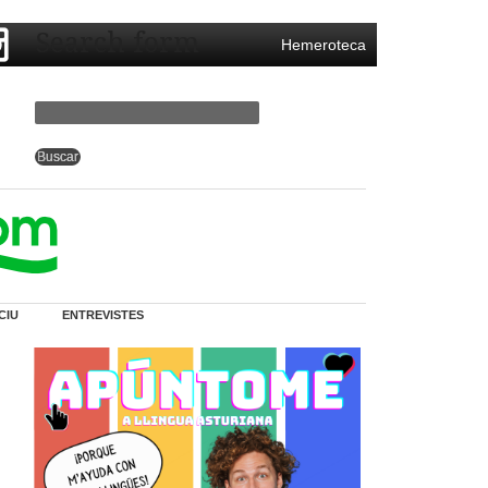
Search form
Hemeroteca
CIU
ENTREVISTES