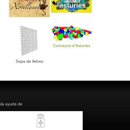
Conceyos d'Asturies
Sopa de lletres
la ayuda de