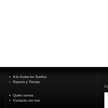
A la Gueta los Sueños
Espaciu y Tiempu
Co
Quién somos
Contacta con nos