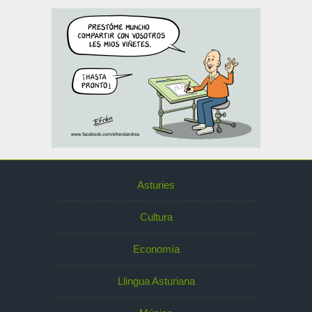
Asturies
Cultura
Economía
Llingua Asturiana