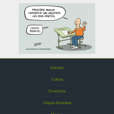
Asturies
Cultura
Economía
Llingua Asturiana