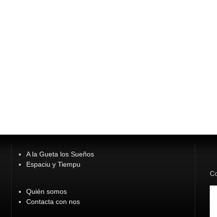
A la Gueta los Sueños
Espaciu y Tiempu
Co
Quién somos
Contacta con nos