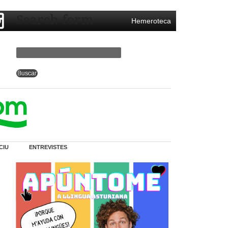
Search form
Hemeroteca
CIU
ENTREVISTES