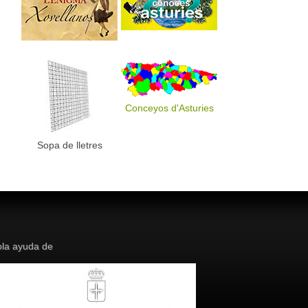
Conceyos d'Asturies
Sopa de lletres
la ayuda de