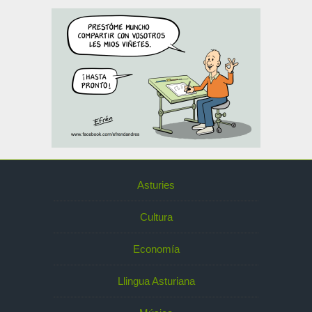
Asturies
Cultura
Economía
Llingua Asturiana