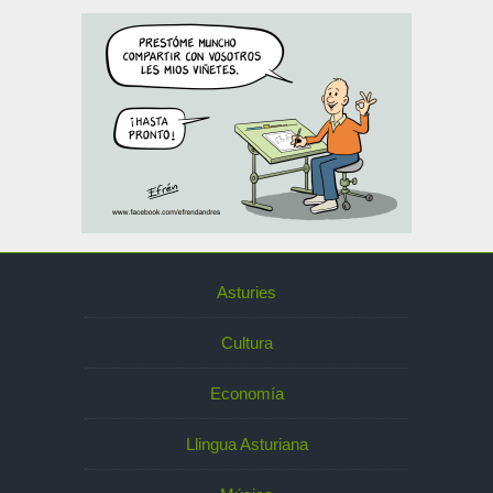
Asturies
Cultura
Economía
Llingua Asturiana