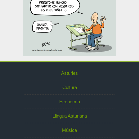
Asturies
Cultura
Economía
Llingua Asturiana
Música