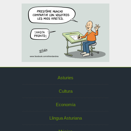
Asturies
Cultura
Economía
Llingua Asturiana