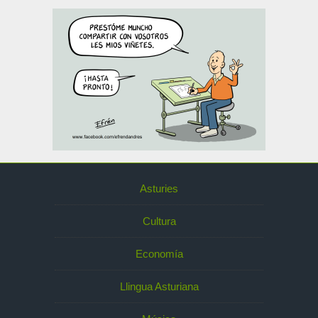
Asturies
Cultura
Economía
Llingua Asturiana