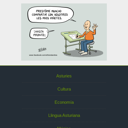
Asturies
Cultura
Economía
Llingua Asturiana