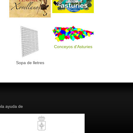
Conceyos d'Asturies
Sopa de lletres
la ayuda de