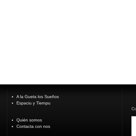
A la Gueta los Sueños
Espaciu y Tiempu
Co
Quién somos
Contacta con nos