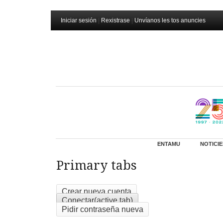
Iniciar sesión
|
Rexistrase
|
Unvíanos les tos anuncies
ENTAMU
NOTICIE
Primary tabs
Crear nueva cuenta
Conectar
(active tab)
Pidir contraseña nueva