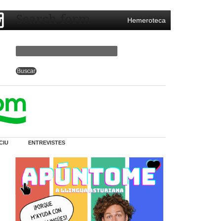
Search form
Hemeroteca
CIU
ENTREVISTES