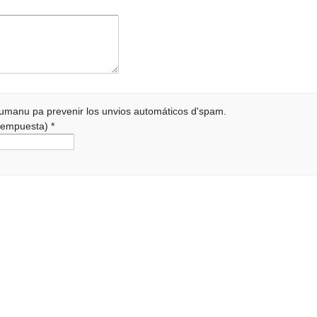
 humanu pa prevenir los unvios automáticos d'spam.
a rempuesta)
*