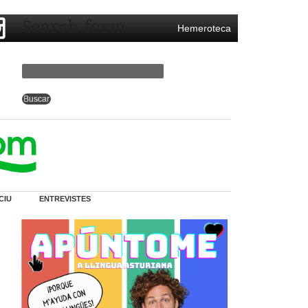
Search form
Hemeroteca
CIU
ENTREVISTES