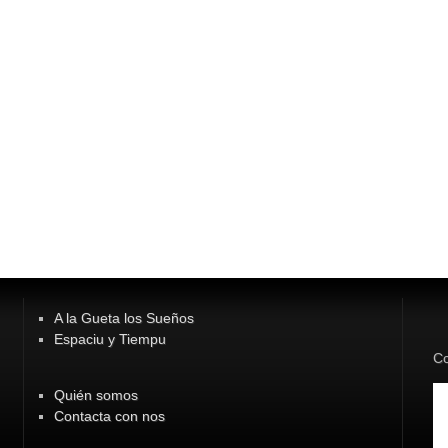
A la Gueta los Sueños
Espaciu y Tiempu
Co
Quién somos
Contacta con nos