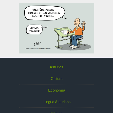
Asturies
Cultura
Economía
Llingua Asturiana