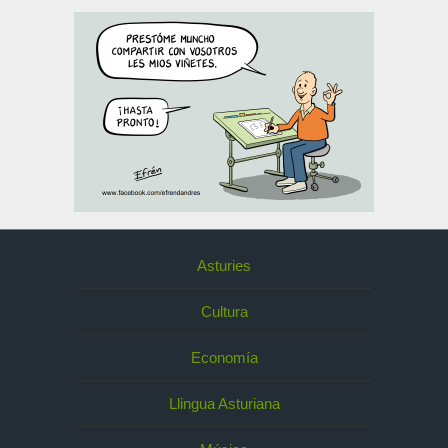
Asturies
Cultura
Economía
Llingua Asturiana