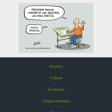
Asturies
Cultura
Economía
Llingua Asturiana