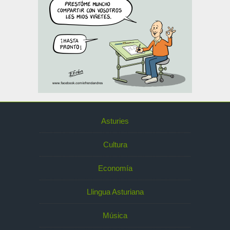
Asturies
Cultura
Economía
Llingua Asturiana
Música