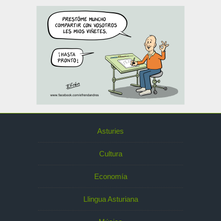
Asturies
Cultura
Economía
Llingua Asturiana