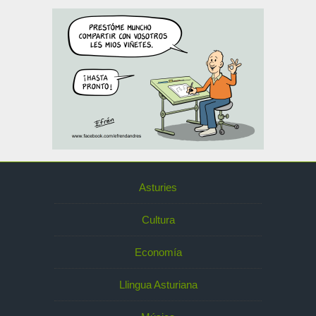
Asturies
Cultura
Economía
Llingua Asturiana