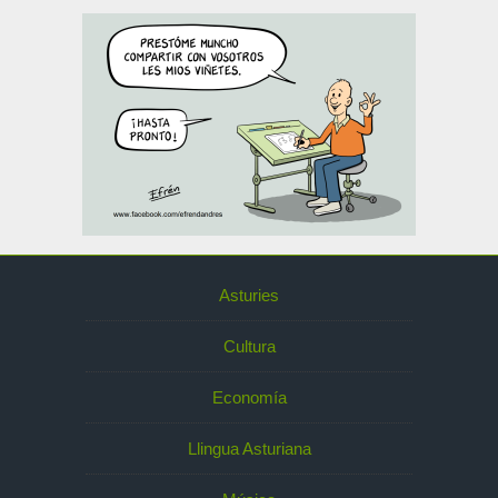
Asturies
Cultura
Economía
Llingua Asturiana