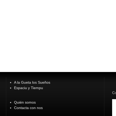
A la Gueta los Sueños
Espaciu y Tiempu
Co
Quién somos
Contacta con nos