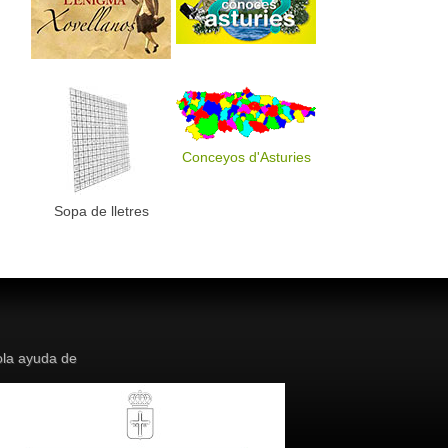
Conceyos d'Asturies
Sopa de lletres
la ayuda de