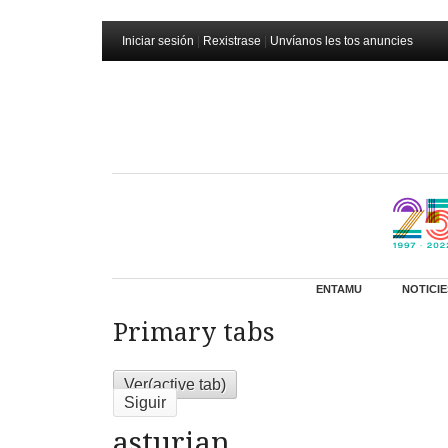
Iniciar sesión
|
Rexistrase
|
Unvíanos les tos anuncies
ENTAMU
NOTICIE
Primary tabs
Ver
(active tab)
Siguir
asturian