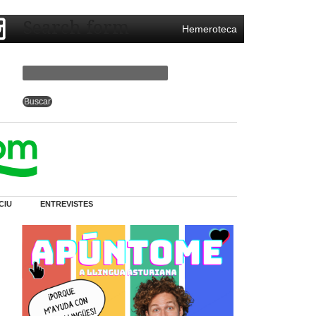
Search form
Hemeroteca
CIU
ENTREVISTES