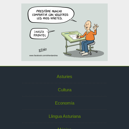
Asturies
Cultura
Economía
Llingua Asturiana