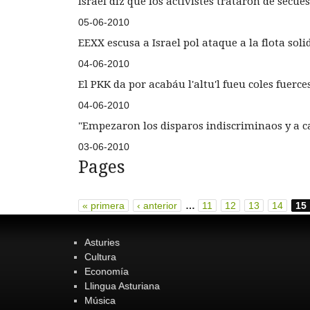
Israel diz que los activistes trataron de secue
05-06-2010
EEXX escusa a Israel pol ataque a la flota soli
04-06-2010
El PKK da por acabáu l'altu'l fueu coles fuerce
04-06-2010
"Empezaron los disparos indiscriminaos y a ca
03-06-2010
Pages
« primera
‹ anterior
…
11
12
13
14
15
Asturies
Cultura
Economía
Llingua Asturiana
Música