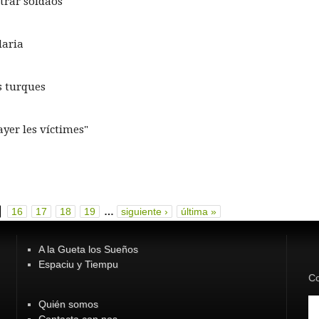
strar soldaos
daria
s turques
yer les víctimes"
16
17
18
19
…
siguiente ›
última »
A la Gueta los Sueños
Espaciu y Tiempu
Co
Quién somos