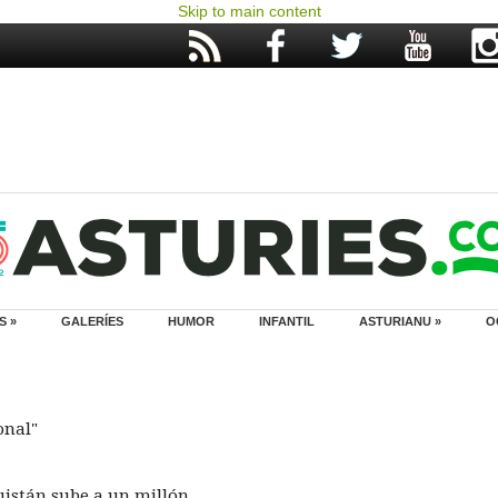
Skip to main content
S »
GALERÍES
HUMOR
INFANTIL
ASTURIANU »
O
onal"
uistán sube a un millón