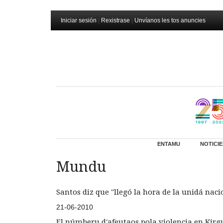
Iniciar sesión
|
Rexistrase
|
Unvíanos les tos anuncies
ENTAMU
NOTICIE
Mundu
Santos diz que "llegó la hora de la unidá naci
21-06-2010
El númberu d'afeutaos pola violencia en Kirg