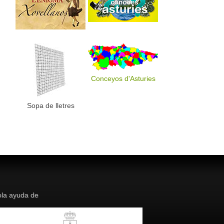
Conceyos d'Asturies
Sopa de lletres
la ayuda de