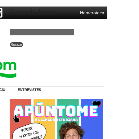
Search form
Hemeroteca
CIU
ENTREVISTES