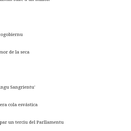
utogobiernu
mor de la seca
ingu Sangrientu'
era cola esvástica
par un terciu del Parllamentu