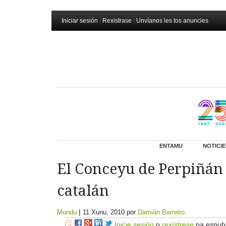
Iniciar sesión
|
Rexistrase
|
Unvíanos les tos anuncies
ENTAMU
NOTICIE
El Conceyu de Perpiñán 
catalán
|
Mundu
11 Xunu, 2010
por
Damián Barreiro
Inicie sesión
o
rexístrese
pa espubl