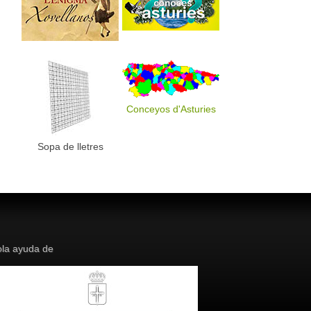
Conceyos d'Asturies
Sopa de lletres
la ayuda de