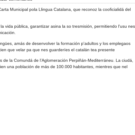
arta Municipal pola Llingua Catalana, que reconoz la cooficialidá del
la vida pública, garantizar asina la so tresmisión, permitiendo l'usu nes
nicación.
illingües, amás de desenvolver la formación p'adultos y los emplegaos
tien que velar pa que nes guarderíes el catalán tea presente
yos de la Comundá de l’Aglomeración Perpiñán-Mediterráneu. La ciudá,
 tien una población de más de 100.000 habitantes, mientres que nel