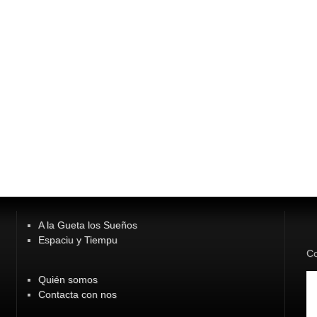
A la Gueta los Sueños
Espaciu y Tiempu
Co
Quién somos
Contacta con nos