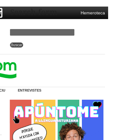
Search form
Hemeroteca
CIU
ENTREVISTES