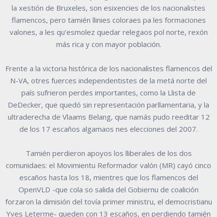
la xestión de Bruxeles, son esixencies de los nacionalistes
flamencos, pero tamién llinies coloraes pa les formaciones
valones, a les qu'esmolez quedar relegaos pol norte, rexón
más rica y con mayor población.
Frente a la victoria histórica de los nacionalistes flamencos del
N-VA, otres fuerces independentistes de la metá norte del
país sufrieron perdes importantes, como la Llista de
DeDecker, que quedó sin representación parllamentaria, y la
ultraderecha de Vlaams Belang, que namás pudo reeditar 12
de los 17 escaños algamaos nes elecciones del 2007.
Tamién perdieron apoyos los lliberales de los dos
comunidaes: el Movimientu Reformador valón (MR) cayó cinco
escaños hasta los 18, mientres que los flamencos del
OpenVLD -que cola so salida del Gobiernu de coalición
forzaron la dimisión del tovía primer ministru, el democristianu
Yves Leterme- queden con 13 escaños, en perdiendo tamién