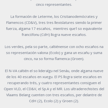
cinco representantes.
La formación de Leterme, los Cristianodemócrates y
Flamencos (CD&V), tres tres llexislatures siendo la primer
fuerza, algama 17 escaños, mientres que'l so equivalente
francófonu (CdH) llogra nueve escaños.
Los verdes, pela so parte, caltiénense con ocho escaños na
so representación valona (Ecolo) y gana un escañu y suma
cinco, na so forma flamenca (Groen).
El N-VA caltién el so lideralgu nel Senáu, onde algama nueve
de los 40 escaños en xuegu. El PS llogra siete escaños en
recuperando trés, y cuatro representantes consiguen el
Open VLD, el CD&V, el Sp.A y el MR. Los ultraderechistes del
Vlaams Belang cuenten con tres escaños, per delantre de
CdH (2), Ecolo (2) y Groen (2).