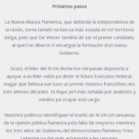
Próximos pasos
La Nueva Alianza Flamenca, que defende la independencia de
la rexón, torna tamién na fuerza más votada en tol territoriu
belga, polo que De Wever tendría de ser el primer candidatu
al que'l rei Alberto II encargue la formación d'un nuevu
Gobiernu.
Sicasí, el líder del N-VA declaróse nel pasáu dispuestu a
apoyar a un líder valón pa dirixir el futuru Executivu federal,
magar que Bélxica nun tuvo un primer ministru francófonu nes
trés últimes décades. Di Rupo ye'l más señaláu por analistes y
medios pa ocupar esti cargu.
Munchos políticos identifiquen el trunfu de N-VA col cansanciu
de la opinión pública flamenca pola falta de meyores mientres
los tres años de Gobiernu del democristianu flamencu Yves
Leterme pa dar más autonomía a les rexones.