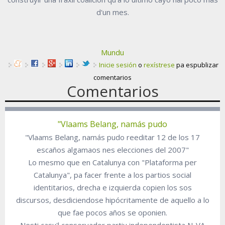
d'un mes.
Mundu
Inicie sesión
o
rexístrese
pa espublizar
comentarios
Comentarios
"Vlaams Belang, namás pudo
"Vlaams Belang, namás pudo reeditar 12 de los 17
escaños algamaos nes elecciones del 2007"
Lo mesmo que en Catalunya con "Plataforma per
Catalunya", pa facer frente a los partios social
identitarios, drecha e izquierda copien los sos
discursos, desdiciendose hipócritamente de aquello a lo
que fae pocos años se oponien.
Nesti casu'l conservador partiu independentista N-VA