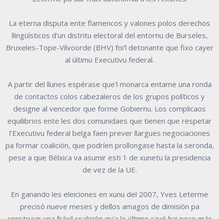
La eterna disputa ente flamencos y valones polos derechos
llingüísticos d'un distritu electoral del entornu de Burseles,
Bruxeles-Tope-Vilvoorde (BHV) foi'l detonante que fixo cayer
al últimu Executivu federal.
A partir del llunes espérase que'l monarca entame una ronda
de contactos colos cabezaleros de los grupos políticos y
designe al vencedor que forme Gobiernu. Los complicaos
equilibrios ente les dos comunidaes que tienen que respetar
l'Executivu federal belga faen prever llargues negociaciones
pa formar coalición, que podríen prollongase hasta la seronda,
pese a que Bélxica va asumir esti 1 de xunetu la presidencia
de vez de la UE.
En ganando les eleiciones en xunu del 2007, Yves Leterme
precisó nueve meses y dellos amagos de dimisión pa
construyir una fráxil coalición qu'a lo último cayó hai poco más