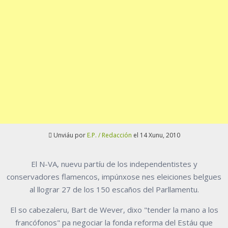
Unviáu por
E.P. / Redacción
el 14 Xunu, 2010
El N-VA, nuevu partíu de los independentistes y
conservadores flamencos, impúnxose nes eleiciones belgues
al llograr 27 de los 150 escaños del Parllamentu.
El so cabezaleru, Bart de Wever, dixo "tender la mano a los
francófonos" pa negociar la fonda reforma del Estáu que