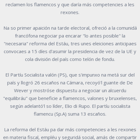
reclamen los flamencos y que daría más competencies a les
rexones.
Na so primer apaición na tarde electoral, ofreció a la comunidá
francófona negociar pa encarar "lo antes posible" la
"necesaria" reforma del Estáu, tres unes eleiciones anticipaes
convocaes a 15 díes d'asumir la presidencia de vez de la UE y
cola división del país como telón de fondu.
El Partíu Socialista valón (PS), que s'impunxo na metá sur del
país y llogró 26 escaños na Cámara, recoyó'l guante de De
Wever y mostróse dispuestu a negociar un alcuerdu
"equilibráu" que beneficie a flamencos, valones y bruxelenses,
según adelantó'l so líder, Elio di Rupo. El partíu socialista
flamencu (Sp.A) suma 13 escaños.
La reforma del Estáu pa dar más competencies a les rexones
en materia fiscal, empléu y seguridá social, amás de compartir