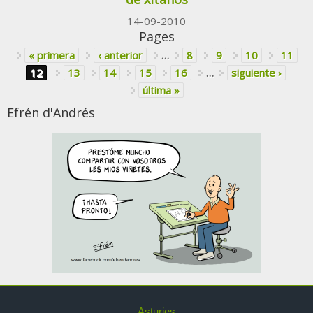
14-09-2010
Pages
« primera
‹ anterior
…
8
9
10
11
12
13
14
15
16
…
siguiente ›
última »
Efrén d'Andrés
Asturies